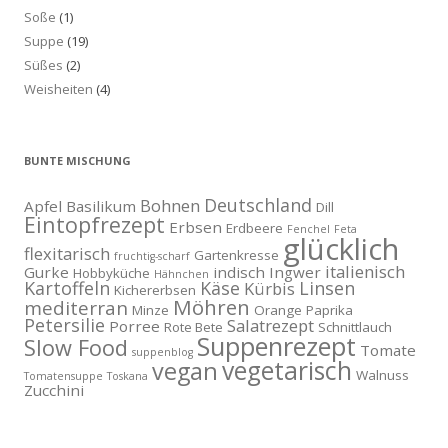
Soße
(1)
Suppe
(19)
Süßes
(2)
Weisheiten
(4)
BUNTE MISCHUNG
Deutschland
Bohnen
Apfel
Basilikum
Dill
Eintopfrezept
Erbsen
Erdbeere
Fenchel
Feta
glücklich
flexitarisch
Gartenkresse
fruchtig-scharf
italienisch
Gurke
indisch
Ingwer
Hobbyküche
Hähnchen
Kartoffeln
Käse
Linsen
Kürbis
Kichererbsen
Möhren
mediterran
Minze
Orange
Paprika
Petersilie
Salatrezept
Porree
Rote Bete
Schnittlauch
Suppenrezept
Slow Food
Tomate
suppenblog
vegetarisch
vegan
Walnuss
Tomatensuppe
Toskana
Zucchini