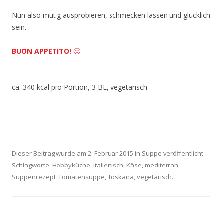
Nun also mutig ausprobieren, schmecken lassen und glücklich
sein.
BUON APPETITO!
🙂
ca. 340 kcal pro Portion, 3 BE, vegetarisch
Dieser Beitrag wurde am
2. Februar 2015
in
Suppe
veröffentlicht.
Schlagworte:
Hobbyküche
,
italienisch
,
Käse
,
mediterran
,
Suppenrezept
,
Tomatensuppe
,
Toskana
,
vegetarisch
.