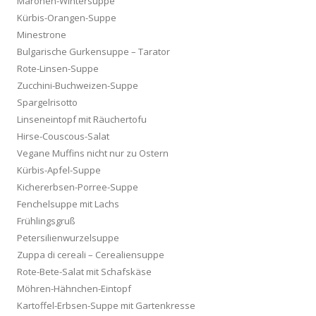
Maronen-Wintersuppe
Kürbis-Orangen-Suppe
Minestrone
Bulgarische Gurkensuppe – Tarator
Rote-Linsen-Suppe
Zucchini-Buchweizen-Suppe
Spargelrisotto
Linseneintopf mit Räuchertofu
Hirse-Couscous-Salat
Vegane Muffins nicht nur zu Ostern
Kürbis-Apfel-Suppe
Kichererbsen-Porree-Suppe
Fenchelsuppe mit Lachs
Frühlingsgruß
Petersilienwurzelsuppe
Zuppa di cereali – Cerealiensuppe
Rote-Bete-Salat mit Schafskäse
Möhren-Hähnchen-Eintopf
Kartoffel-Erbsen-Suppe mit Gartenkresse