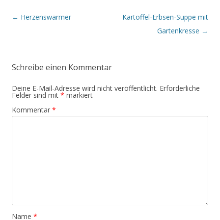
B
←
Herzenswärmer
Kartoffel-Erbsen-Suppe mit
e
i
Gartenkresse
→
t
r
a
g
Schreibe einen Kommentar
s
-
N
Deine E-Mail-Adresse wird nicht veröffentlicht.
Erforderliche
a
Felder sind mit
*
markiert
v
i
Kommentar
*
g
a
t
i
o
n
Name
*