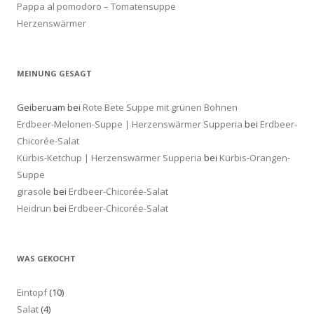
Pappa al pomodoro – Tomatensuppe
Herzenswärmer
MEINUNG GESAGT
Geiberuam
bei
Rote Bete Suppe mit grünen Bohnen
Erdbeer-Melonen-Suppe | Herzenswärmer Supperia
bei
Erdbeer-
Chicorée-Salat
Kürbis-Ketchup | Herzenswärmer Supperia
bei
Kürbis-Orangen-
Suppe
girasole
bei
Erdbeer-Chicorée-Salat
Heidrun
bei
Erdbeer-Chicorée-Salat
WAS GEKOCHT
Eintopf
(10)
Salat
(4)