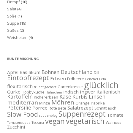
Eintopf
(10)
Salat
(4)
Soße
(1)
Suppe
(19)
Süßes
(2)
Weisheiten
(4)
BUNTE MISCHUNG
Deutschland
Bohnen
Apfel
Basilikum
Dill
Eintopfrezept
Erbsen
Erdbeere
Fenchel
Feta
glücklich
flexitarisch
Gartenkresse
fruchtig-scharf
italienisch
Gurke
indisch
Ingwer
Hobbyküche
Hähnchen
Kartoffeln
Käse
Linsen
Kürbis
Kichererbsen
Möhren
mediterran
Minze
Orange
Paprika
Petersilie
Salatrezept
Porree
Rote Bete
Schnittlauch
Suppenrezept
Slow Food
Tomate
suppenblog
vegetarisch
vegan
Walnuss
Tomatensuppe
Toskana
Zucchini