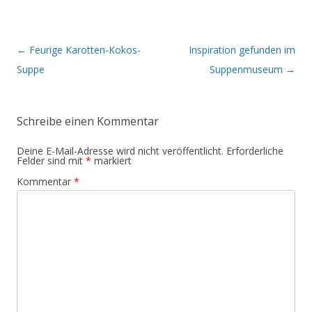
B
←
Feurige Karotten-Kokos-
Inspiration gefunden im
e
i
Suppe
Suppenmuseum
→
t
r
a
g
Schreibe einen Kommentar
s
-
N
Deine E-Mail-Adresse wird nicht veröffentlicht.
Erforderliche
a
Felder sind mit
*
markiert
v
i
Kommentar
*
g
a
t
i
o
n