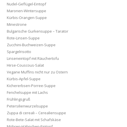
Nudel-Geflügel-Eintopf
Maronen-Wintersuppe
Kürbis-Orangen-Suppe
Minestrone
Bulgarische Gurkensuppe – Tarator
Rote-Linsen-Suppe
Zucchini-Buchweizen-Suppe
Spargelrisotto
Linseneintopf mit Räuchertofu
Hirse-Couscous-Salat
Vegane Muffins nicht nur zu Ostern
Kürbis-Apfel-Suppe
Kichererbsen-Porree-Suppe
Fenchelsuppe mit Lachs
Frühlingsgruß
Petersilienwurzelsuppe
Zuppa di cereali – Cerealiensuppe
Rote-Bete-Salat mit Schafskäse
Möhren-Hähnchen-Eintopf