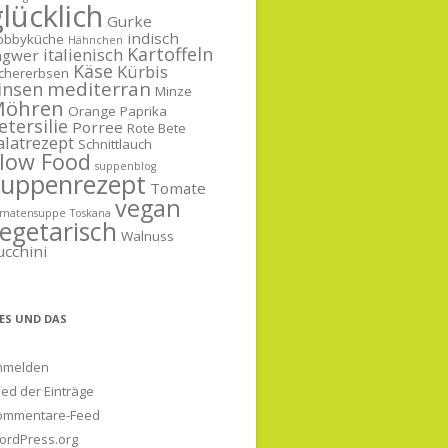
lücklich
Gurke
indisch
obbyküche
Hähnchen
Kartoffeln
italienisch
ngwer
Käse
Kürbis
ichererbsen
mediterran
insen
Minze
öhren
Orange
Paprika
etersilie
Porree
Rote Bete
alatrezept
Schnittlauch
low Food
suppenblog
Suppenrezept
Tomate
vegan
omatensuppe
Toskana
egetarisch
Walnuss
ucchini
IES UND DAS
nmelden
ed der Einträge
ommentare-Feed
ordPress.org