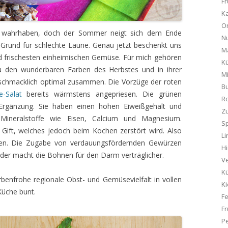
Fr
K
On
ich wahrhaben, doch der Sommer neigt sich dem Ende
Nu
 Grund für schlechte Laune. Genau jetzt beschenkt uns
M
d frischesten einheimischen Gemüse. Für mich gehören
K
 den wunderbaren Farben des Herbstes und in ihrer
M
schmacklich optimal zusammen. Die Vorzüge der roten
Bu
e-Salat
bereits wärmstens angepriesen. Die grünen
R
Ergänzung. Sie haben einen hohen Eiweißgehalt und
Z
e Mineralstoffe wie Eisen, Calcium und Magnesium.
Sp
n Gift, welches jedoch beim Kochen zerstört wird. Also
Li
sen. Die Zugabe von verdauungsfördernden Gewürzen
Hi
der macht die Bohnen für den Darm verträglicher.
Ve
K
rbenfrohe regionale Obst- und Gemüsevielfalt in vollen
K
Küche bunt.
F
Fr
P