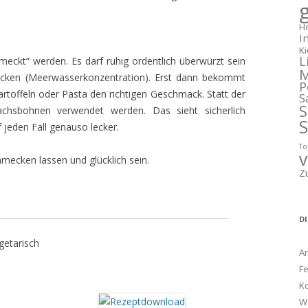
g
H
I
K
L
eckt“ werden. Es darf ruhig ordentlich überwürzt sein
M
mecken (Meerwasserkonzentration). Erst dann bekommt
P
toffeln oder Pasta den richtigen Geschmack. Statt der
S
S
hsbohnen verwendet werden. Das sieht sicherlich
 jeden Fall genauso lecker.
T
v
mecken lassen und glücklich sein.
Z
D
getarisch
A
Fe
K
W