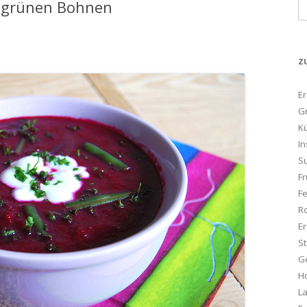
t grünen Bohnen
S
na
Z
E
G
K
In
S
Fr
F
R
Er
S
G
Ho
L