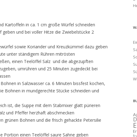
H
nd Kartoffeln in ca. 1 cm große Würfel schneiden
W
 geben und bei voller Hitze die Zwiebelstücke 2
Ei
etewürfel sowie Koriander und Kreuzkümmel dazu geben
Sa
ute unter ständigem Rühren mitrösten
S
ßen, einen Teelöffel Salz und die abgezupften
S
zugeben, umrühren und 25 Minuten zugedeckt bei
S
lassen
W
 Bohnen in Salzwasser ca. 6 Minuten bissfest kochen,
 die Bohnen in mundgerechte Stücke schneiden und
B
ich ist, die Suppe mit dem Stabmixer glatt pürieren
alz und Pfeffer herzhaft abschmecken
A
D
n grünen Bohnen und die frisch gehackte Petersilie
E
E
de Portion einen Teelöffel saure Sahne geben
fr