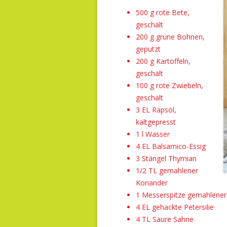
500 g rote Bete,
geschält
200 g grüne Bohnen,
geputzt
200 g Kartoffeln,
geschält
100 g rote Zwiebeln,
geschält
3 EL Rapsöl,
kaltgepresst
1 l Wasser
4 EL Balsamico-Essig
3 Stängel Thymian
1/2 TL gemahlener
Koriander
1 Messerspitze gemahlene
4 EL gehackte Petersilie
4 TL Saure Sahne