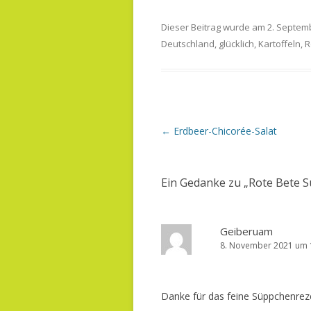
Dieser Beitrag wurde am
2. Septem
Deutschland
,
glücklich
,
Kartoffeln
,
R
B
←
Erdbeer-Chicorée-Salat
e
i
t
r
Ein Gedanke zu „
Rote Bete 
a
g
s
-
N
Geiberuam
a
8. November 2021 um 
v
i
g
a
t
Danke für das feine Süppchenreze
i