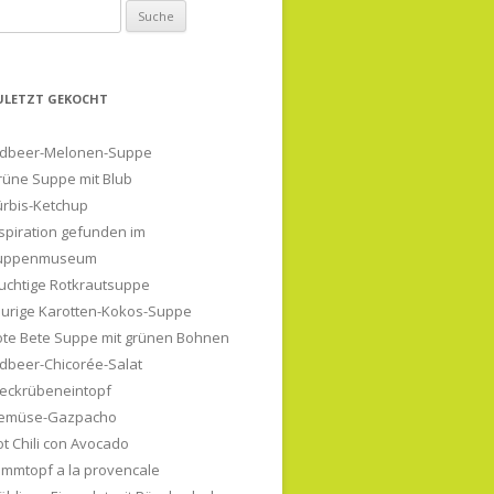
uche
ch:
ULETZT GEKOCHT
rdbeer-Melonen-Suppe
rüne Suppe mit Blub
ürbis-Ketchup
spiration gefunden im
uppenmuseum
uchtige Rotkrautsuppe
eurige Karotten-Kokos-Suppe
ote Bete Suppe mit grünen Bohnen
dbeer-Chicorée-Salat
teckrübeneintopf
emüse-Gazpacho
t Chili con Avocado
ammtopf a la provencale