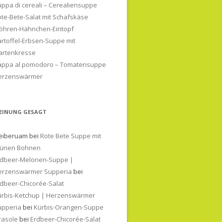
ppa di cereali – Cerealiensuppe
te-Bete-Salat mit Schafskäse
öhren-Hähnchen-Eintopf
rtoffel-Erbsen-Suppe mit
artenkresse
appa al pomodoro – Tomatensuppe
erzenswärmer
EINUNG GESAGT
eiberuam
bei
Rote Bete Suppe mit
rünen Bohnen
rdbeer-Melonen-Suppe |
erzenswärmer Supperia
bei
dbeer-Chicorée-Salat
ürbis-Ketchup | Herzenswärmer
upperia
bei
Kürbis-Orangen-Suppe
rasole
bei
Erdbeer-Chicorée-Salat