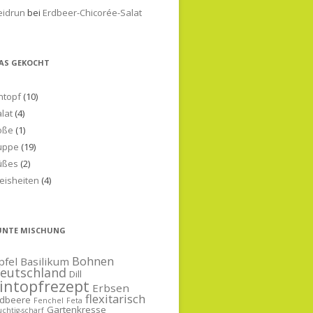
eidrun
bei
Erdbeer-Chicorée-Salat
AS GEKOCHT
ntopf
(10)
lat
(4)
oße
(1)
uppe
(19)
üßes
(2)
eisheiten
(4)
UNTE MISCHUNG
Bohnen
pfel
Basilikum
eutschland
Dill
intopfrezept
Erbsen
flexitarisch
rdbeere
Fenchel
Feta
Gartenkresse
uchtig-scharf