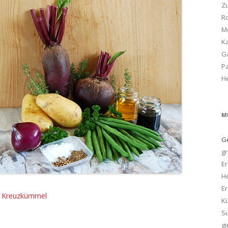
Zu
Ro
M
Ka
G
P
H
M
G
g
E
H
Er
r Kreuzkümmel
K
S
gi