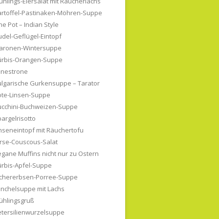
ühlings-Eiersalat mit Räucherlachs
artoffel-Pastinaken-Möhren-Suppe
e Pot – Indian Style
del-Geflügel-Eintopf
aronen-Wintersuppe
ürbis-Orangen-Suppe
inestrone
lgarische Gurkensuppe – Tarator
ote-Linsen-Suppe
ucchini-Buchweizen-Suppe
argelrisotto
nseneintopf mit Räuchertofu
rse-Couscous-Salat
gane Muffins nicht nur zu Ostern
ürbis-Apfel-Suppe
ichererbsen-Porree-Suppe
enchelsuppe mit Lachs
ühlingsgruß
etersilienwurzelsuppe