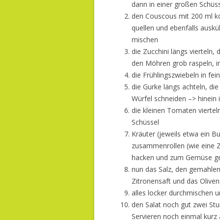
dann in einer großen Schüss
den Couscous mit 200 ml 
quellen und ebenfalls ausküh
mischen
die Zucchini längs viertel
den Möhren grob raspeln, i
die Frühlingszwiebeln in fei
die Gurke längs achteln, di
Würfel schneiden –> hinein 
die kleinen Tomaten viertel
Schüssel
Kräuter (jeweils etwa ein B
zusammenrollen (wie eine Zig
hacken und zum Gemüse g
nun das Salz, den gemahlene
Zitronensaft und das Oliven
alles locker durchmischen u
den Salat noch gut zwei Stu
Servieren noch einmal kurz 