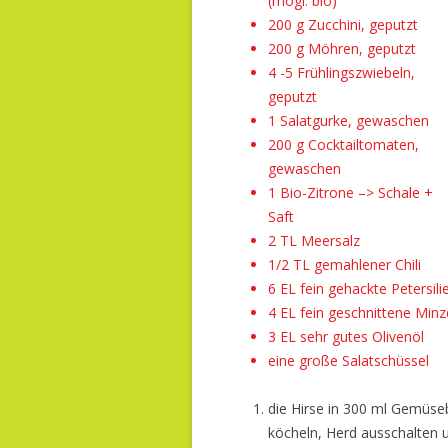
(mögl. bio)
200 g Zucchini, geputzt
200 g Möhren, geputzt
4 -5 Frühlingszwiebeln,
geputzt
1 Salatgurke, gewaschen
200 g Cocktailtomaten,
gewaschen
1 Bio-Zitrone –> Schale +
Saft
2 TL Meersalz
1/2 TL gemahlener Chili
6 EL fein gehackte Petersili
4 EL fein geschnittene Minz
3 EL sehr gutes Olivenöl
eine große Salatschüssel
die Hirse in 300 ml Gemüse
köcheln, Herd ausschalten 