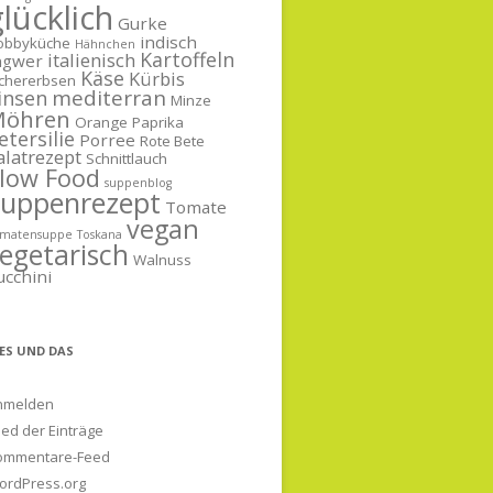
lücklich
Gurke
indisch
obbyküche
Hähnchen
Kartoffeln
italienisch
ngwer
Käse
Kürbis
ichererbsen
mediterran
insen
Minze
öhren
Orange
Paprika
etersilie
Porree
Rote Bete
alatrezept
Schnittlauch
low Food
suppenblog
Suppenrezept
Tomate
vegan
omatensuppe
Toskana
egetarisch
Walnuss
ucchini
IES UND DAS
nmelden
ed der Einträge
ommentare-Feed
ordPress.org