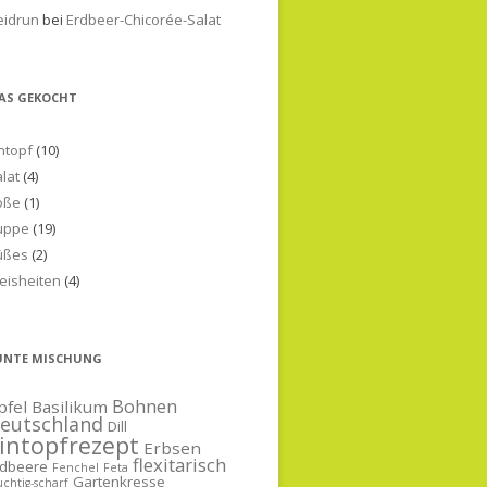
eidrun
bei
Erdbeer-Chicorée-Salat
AS GEKOCHT
ntopf
(10)
lat
(4)
oße
(1)
uppe
(19)
üßes
(2)
eisheiten
(4)
UNTE MISCHUNG
Bohnen
pfel
Basilikum
eutschland
Dill
intopfrezept
Erbsen
flexitarisch
rdbeere
Fenchel
Feta
Gartenkresse
uchtig-scharf