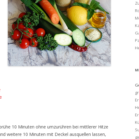
Zu
Ro
M
Ka
G
P
H
M
G
e
g
e
E
H
Er
K
brühe 10 Minuten ohne umzurühren bei mittlerer Hitze
S
und weitere 10 Minuten mit Deckel ausquellen lassen,
gi