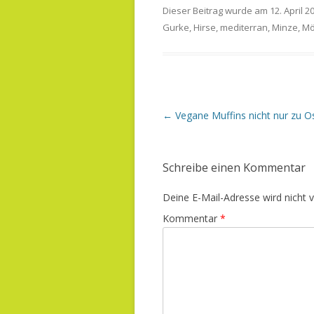
Dieser Beitrag wurde am
12. April 2
Gurke
,
Hirse
,
mediterran
,
Minze
,
Mö
B
←
Vegane Muffins nicht nur zu O
e
i
t
r
Schreibe einen Kommentar
a
g
s
Deine E-Mail-Adresse wird nicht ve
-
N
Kommentar
*
a
v
i
g
a
t
i
o
n