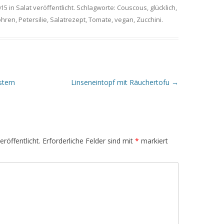
015
in
Salat
veröffentlicht. Schlagworte:
Couscous
,
glücklich
,
hren
,
Petersilie
,
Salatrezept
,
Tomate
,
vegan
,
Zucchini
.
stern
Linseneintopf mit Räuchertofu
→
röffentlicht.
Erforderliche Felder sind mit
*
markiert