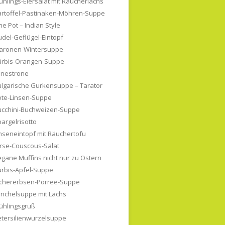
ühlings-Eiersalat mit Räucherlachs
artoffel-Pastinaken-Möhren-Suppe
e Pot – Indian Style
del-Geflügel-Eintopf
aronen-Wintersuppe
ürbis-Orangen-Suppe
inestrone
lgarische Gurkensuppe – Tarator
ote-Linsen-Suppe
ucchini-Buchweizen-Suppe
argelrisotto
nseneintopf mit Räuchertofu
rse-Couscous-Salat
gane Muffins nicht nur zu Ostern
ürbis-Apfel-Suppe
ichererbsen-Porree-Suppe
enchelsuppe mit Lachs
ühlingsgruß
etersilienwurzelsuppe