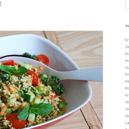
t
S
na
Z
E
G
K
In
S
Fr
F
R
Er
S
G
Ho
L