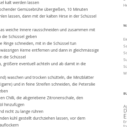
el kalt werden lassen
H
kochender Gemüsebrühe übergießen, 10 Minuten
len lassen, dann mit der kalten Hirse in der Schüssel
W
n, das weiche Innere rausschneiden und zusammen mit
n die Schüssel geben
Ei
ne Ringe schneiden, mit in die Schüssel tun
Sa
e wässrigen Kerne entfernen und dann in gleichmässige
S
in die Schüssel
S
n, größere eventuell achteln und ab damit in die
S
W
und) waschen und trocken schütteln, die Minzblätter
arre) und in feine Streifen schneiden, die Petersilie
eben
B
n Chilli, die abgeriebene Zitronenschale, den
öl hinzufügen
A
D
nd nicht zu lange rühren
E
nden kühl gestellt durchziehen lassen, vor dem
E
auflockern
fr