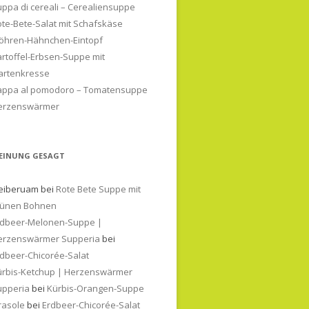
ppa di cereali – Cerealiensuppe
te-Bete-Salat mit Schafskäse
öhren-Hähnchen-Eintopf
rtoffel-Erbsen-Suppe mit
artenkresse
appa al pomodoro – Tomatensuppe
erzenswärmer
EINUNG GESAGT
eiberuam
bei
Rote Bete Suppe mit
rünen Bohnen
rdbeer-Melonen-Suppe |
erzenswärmer Supperia
bei
dbeer-Chicorée-Salat
ürbis-Ketchup | Herzenswärmer
upperia
bei
Kürbis-Orangen-Suppe
rasole
bei
Erdbeer-Chicorée-Salat