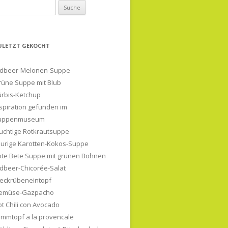
uche
ch:
ULETZT GEKOCHT
rdbeer-Melonen-Suppe
rüne Suppe mit Blub
ürbis-Ketchup
spiration gefunden im
uppenmuseum
uchtige Rotkrautsuppe
eurige Karotten-Kokos-Suppe
ote Bete Suppe mit grünen Bohnen
dbeer-Chicorée-Salat
teckrübeneintopf
emüse-Gazpacho
t Chili con Avocado
ammtopf a la provencale