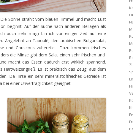
Fr
K
On
 da. Die Sonne strahlt vom blauen Himmel und macht Lust
Nu
ison beginnt. Auf der Suche nach anderen Beilagen als
M
ich auch sehr mag) bin ich vor einiger Zeit auf eine
K
en. Angelehnt an Taboulé, den arabischen Bulgursalat,
M
rse und Couscous zubereitet. Dazu kommen frisches
Bu
ders die Minze gibt dem Salat einen sehr frischen und
R
nd macht das Essen dadurch erst wirklich spannend.
Z
ls Hartweizengrieß. Es ist praktisch das Zeug, aus dem
Sp
en. Da Hirse ein sehr mineralstoffreiches Getreide ist
Li
a bei einer Unverträglichkeit geeignet.
Hi
Ve
K
K
F
Fr
P