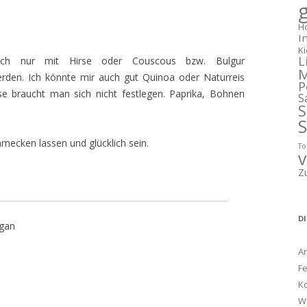
g
H
I
K
L
uch nur mit Hirse oder Couscous bzw. Bulgur
M
rden. Ich könnte mir auch gut Quinoa oder Naturreis
P
e braucht man sich nicht festlegen. Paprika, Bohnen
S
S
mecken lassen und glücklich sein.
T
v
Z
D
egan
A
Fe
K
W